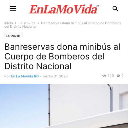
Inicio
La Movida
Banreservas dona minibús al Cuerpo de Bomberos
del Distrito Nacional
La Movida
Banreservas dona minibús al
Cuerpo de Bomberos del
Distrito Nacional
149
0
Por
En La Movida RD
-
marzo 31, 2026