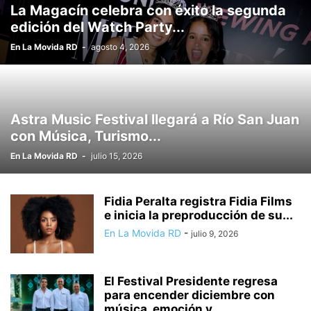
La Magacín celebra con éxito la segunda
edición del Watch Party...
En La Movida RD
-
agosto 4, 2026
Astra Music Festival llegará a Río San Juan
con Música, Turismo...
En La Movida RD
-
julio 15, 2026
Fidia Peralta registra Fidia Films
e inicia la preproducción de su...
En La Movida RD
-
julio 9, 2026
El Festival Presidente regresa
para encender diciembre con
música, emoción y...