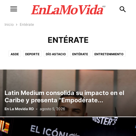
Inicio
Entérate
ENTÉRATE
ASDE
DEPORTE
DÍO ASTACIO
ENTÉRATE
ENTRETENIMIENTO
INFOTEP
LA MOVIDA
MÚSICA
NACIONALES
POLÍTICA
RADIO & TV
SOCIALES
TURISMO
Latin Medium consolida su impacto en el
Caribe y presenta "Empodérate...
En La Movida RD
-
agosto 5, 2026