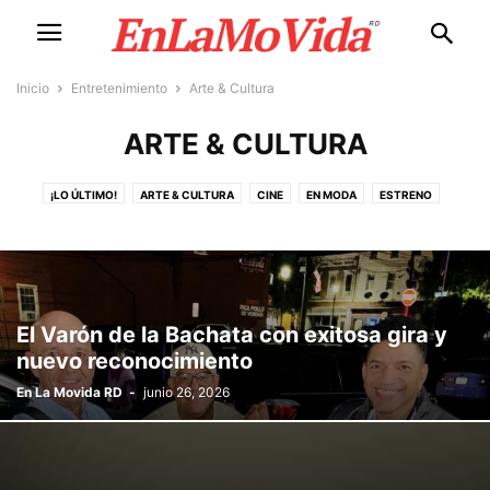
Inicio
Entretenimiento
Arte & Cultura
ARTE & CULTURA
¡LO ÚLTIMO!
ARTE & CULTURA
CINE
EN MODA
ESTRENO
TEATRO
El Varón de la Bachata con exitosa gira y
nuevo reconocimiento
En La Movida RD
-
junio 26, 2026