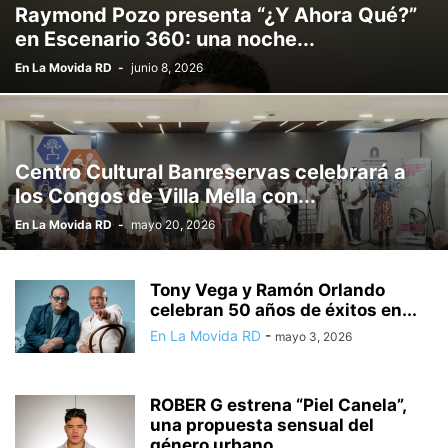
Raymond Pozo presenta “¿Y Ahora Qué?”
en Escenario 360: una noche...
En La Movida RD
-
junio 8, 2026
Centro Cultural Banreservas celebrará a
los Congos de Villa Mella con...
En La Movida RD
-
mayo 20, 2026
Tony Vega y Ramón Orlando
celebran 50 años de éxitos en...
En La Movida RD
-
mayo 3, 2026
ROBER G estrena “Piel Canela”,
una propuesta sensual del
género urbano