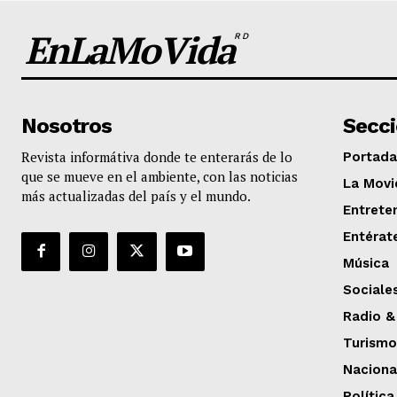
EnLaMoVida
RD
Nosotros
Secc
Revista informátiva donde te enterarás de lo
Portada
que se mueve en el ambiente, con las noticias
La Movi
más actualizadas del país y el mundo.
Entrete
Entérat
Música
Sociale
Radio &
Turismo
Naciona
Política