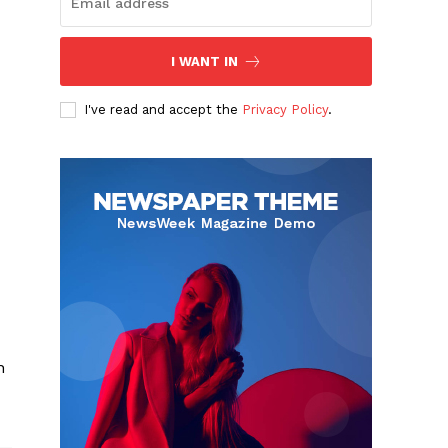
I WANT IN
I've read and accept the
Privacy Policy
.
Albert Pujols
n