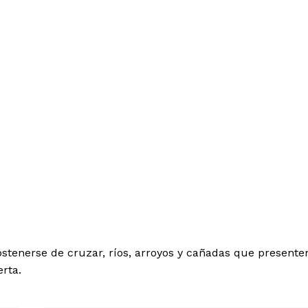
 de Leyendas
s
bstenerse de cruzar, ríos, arroyos y cañadas que presente
rta.
Albert Pujols