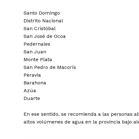
Santo Domingo
Distrito Nacional
San Cristóbal
San José de Ocoa
Día
Pedernales
San Juan
Día de Leyendas
Monte Plata
San Pedro de Macorís
Peravia
Barahona
Azúa
Albert Pujol
Duarte
En ese sentido, se recomienda a las personas a
altos volúmenes de agua en la provincia bajo ale