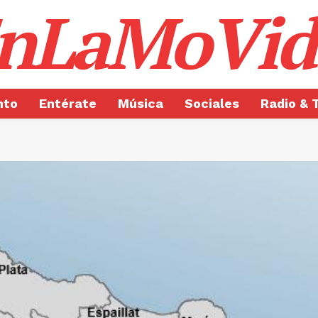
nLaMoVid
nto
Entérate
Música
Sociales
Radio & 