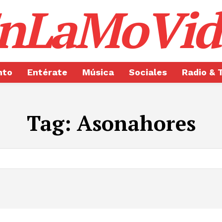
nLaMoVid
nto
Entérate
Música
Sociales
Radio & 
Tag:
Asonahores