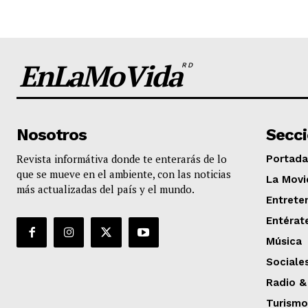
EnLaMoVida
RD
Nosotros
Secc
Revista informátiva donde te enterarás de lo
Portada
que se mueve en el ambiente, con las noticias
La Movi
más actualizadas del país y el mundo.
Entrete
Entérat
Música
Sociale
Radio &
Turismo