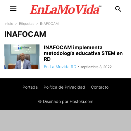
Inicio
Etiquetas
INAFOCAM
INAFOCAM
INAFOCAM implementa
metodología educativa STEM en
RD
En La Movida RD
-
septiembre 8, 2022
Portada
Política de Privacidad
Contacto
© Diseñado por Hostoki.com