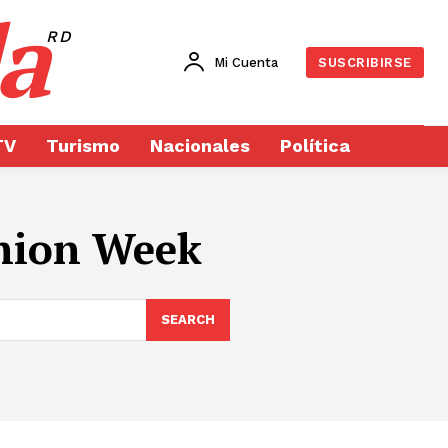
a
RD
Mi Cuenta
SUSCRIBIRSE
TV
Turismo
Nacionales
Política
hion Week
SEARCH