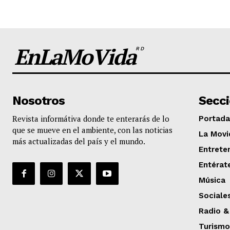
EnLaMoVida
RD
Nosotros
Secc
Revista informátiva donde te enterarás de lo
Portada
que se mueve en el ambiente, con las noticias
La Movi
más actualizadas del país y el mundo.
Entrete
Entérat
Música
Sociale
Radio &
Turismo