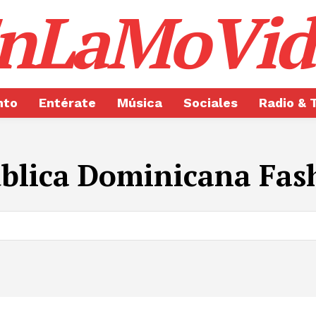
nLaMoVid
nto
Entérate
Música
Sociales
Radio & 
blica Dominicana Fas