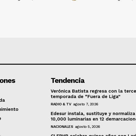
iones
Tendencia
Verónica Batista regresa con la terc
temporada de “Fuera de Liga”
da
RADIO & TV
agosto 7, 2026
nimiento
Edesur instala, sustituye y normaliza
e
10,000 luminarias en 12 demarcacion
NACIONALES
agosto 5, 2026
CLERHP celebra quince años con Lar