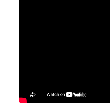
Día
Día de Leyendas
Albert Pujol