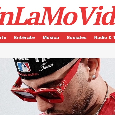
nLaMoVid
nto
Entérate
Música
Sociales
Radio & 