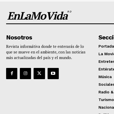
EnLaMoVida
RD
Nosotros
Secc
Revista informátiva donde te enterarás de lo
Portada
que se mueve en el ambiente, con las noticias
La Movi
más actualizadas del país y el mundo.
Entrete
Entérat
Música
Sociale
Radio &
Turismo
Naciona