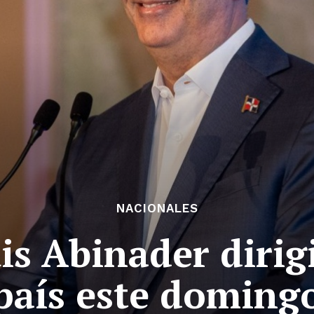
NACIONALES
is Abinader dirig
país este doming