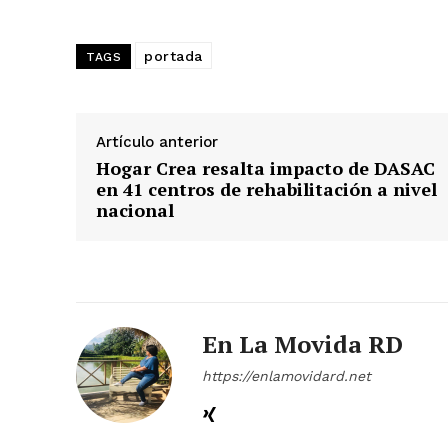
portada
TAGS
Día
Artículo anterior
Hogar Crea resalta impacto de DASAC
en 41 centros de rehabilitación a nivel
Día de Leyendas
nacional
Albert Pujol
En La Movida RD
https://enlamovidard.net