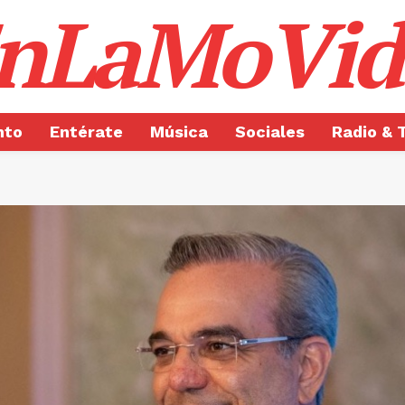
nLaMoVid
nto
Entérate
Música
Sociales
Radio & 