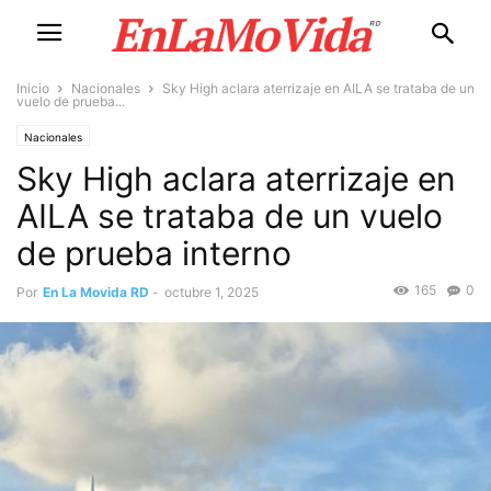
Inicio
Nacionales
Sky High aclara aterrizaje en AILA se trataba de un
vuelo de prueba...
Nacionales
Sky High aclara aterrizaje en
AILA se trataba de un vuelo
de prueba interno
165
0
Por
En La Movida RD
-
octubre 1, 2025