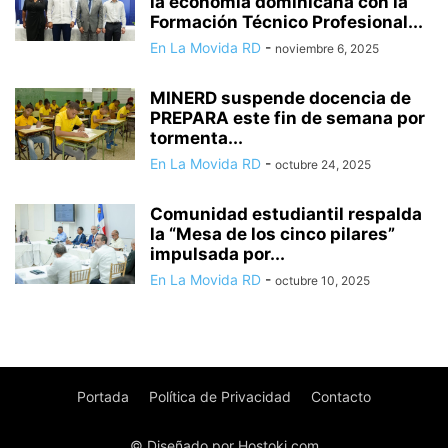
la economía dominicana con la
Formación Técnico Profesional...
En La Movida RD
-
noviembre 6, 2025
MINERD suspende docencia de
PREPARA este fin de semana por
tormenta...
En La Movida RD
-
octubre 24, 2025
Comunidad estudiantil respalda
la “Mesa de los cinco pilares”
impulsada por...
En La Movida RD
-
octubre 10, 2025
Portada
Política de Privacidad
Contacto
© Diseñado por Hostoki.com