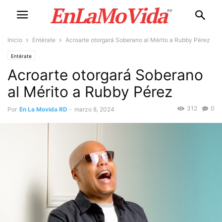
Inicio
Entérate
Acroarte otorgará Soberano al Mérito a Rubby Pérez
Entérate
Acroarte otorgará Soberano
al Mérito a Rubby Pérez
312
0
Por
En La Movida RD
-
marzo 8, 2024