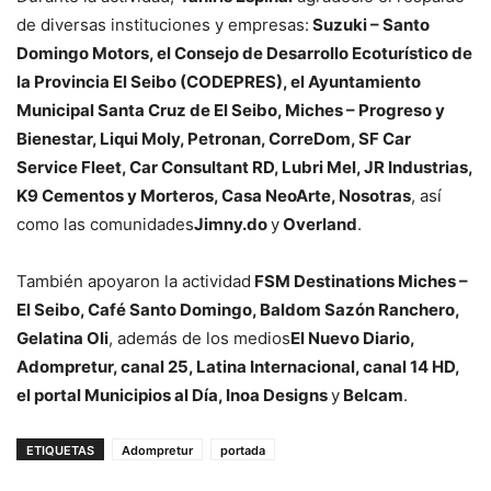
de diversas instituciones y empresas:
Suzuki – Santo
Domingo Motors, el Consejo de Desarrollo Ecoturístico de
la Provincia El Seibo (CODEPRES), el Ayuntamiento
Municipal Santa Cruz de El Seibo, Miches – Progreso y
Bienestar, Liqui Moly, Petronan, CorreDom, SF Car
Service Fleet, Car Consultant RD, Lubri Mel, JR Industrias,
K9 Cementos y Morteros, Casa NeoArte, Nosotras
, así
como las comunidades
Jimny.do
y
Overland
.
También apoyaron la actividad
FSM Destinations Miches –
El Seibo, Café Santo Domingo, Baldom Sazón Ranchero,
Gelatina Oli
, además de los medios
El Nuevo Diario,
Adompretur, canal 25, Latina Internacional, canal 14 HD,
el portal Municipios al Día, Inoa Designs
y
Belcam
.
ETIQUETAS
Adompretur
portada