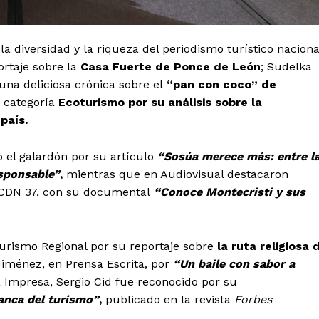
la diversidad y la riqueza del periodismo turístico naciona
ortaje sobre la
Casa Fuerte de Ponce de León
; Sudelka
una deliciosa crónica sobre el
“pan con coco” de
a categoría
Ecoturismo por su análisis sobre la
país.
 el galardón por su artículo
“Sosúa merece más: entre l
esponsable”
,
mientras que en Audiovisual destacaron
l CDN 37, con su documental
“Conoce Montecristi y sus
rismo Regional por su reportaje sobre
la ruta religiosa 
 Jiménez, en Prensa Escrita, por
“Un baile con sabor a
a Impresa, Sergio Cid fue reconocido por su
anca del turismo”
,
publicado en la revista
Forbes