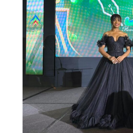
Día
Día de Leyendas
Albert Pujol