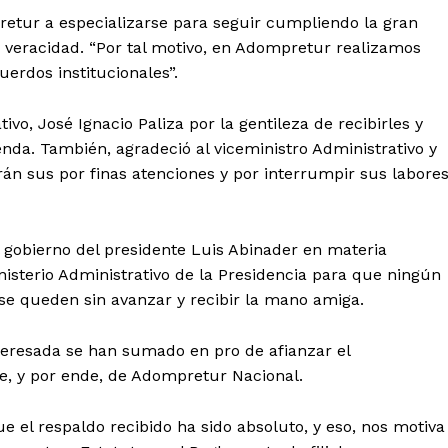
etur a especializarse para seguir cumpliendo la gran
 de Leyendas
y veracidad. “Por tal motivo, en Adompretur realizamos
erdos institucionales”.
vo, José Ignacio Paliza por la gentileza de recibirles y
nda. También, agradeció al viceministro Administrativo y
rán sus por finas atenciones y por interrumpir sus labore
s
l gobierno del presidente Luis Abinader en materia
inisterio Administrativo de la Presidencia para que ningún
 se queden sin avanzar y recibir la mano amiga.
Albert Pujols
eresada se han sumado en pro de afianzar el
rige, y por ende, de Adompretur Nacional.
 el respaldo recibido ha sido absoluto, y eso, nos motiva