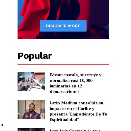
s
Popular
Albert Pujols
Edesur instala, sustituye y
normaliza casi 10,000
luminarias en 12
demarcaciones
Latin Medium consolida su
impacto en el Caribe y
presenta "Empodérate De Tu
Espiritualidad"
 a
Juan Luis Guerra y el coro