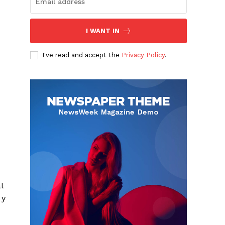
I WANT IN
I've read and accept the
Privacy Policy
.
l
 y