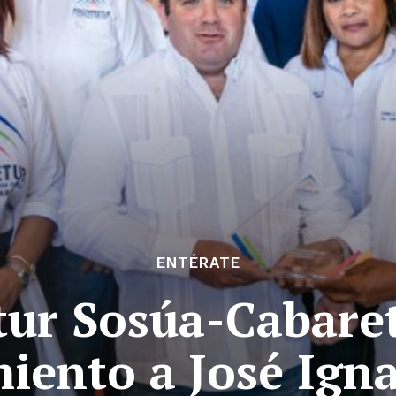
ENTÉRATE
ur Sosúa-Cabaret
iento a José Igna