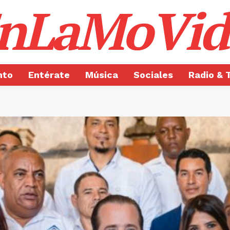
nLaMoVid
nto
Entérate
Música
Sociales
Radio & 