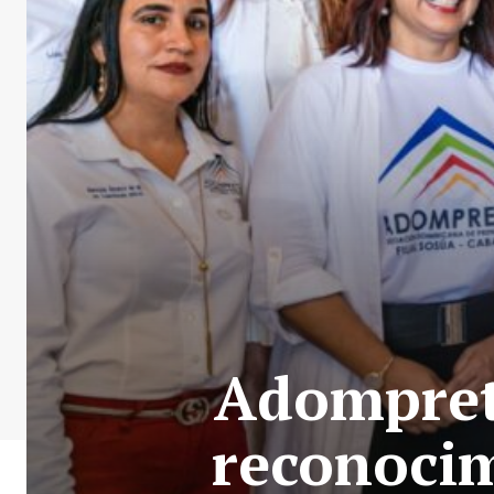
Adompret
reconocim