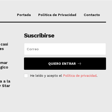
Portada
Política de Privacidad
Contacto
Suscribirse
 casi
es
imar
QUIERO ENTRAR
égico
He leído y acepto el
Política de privacidad
.
a a la
y Star