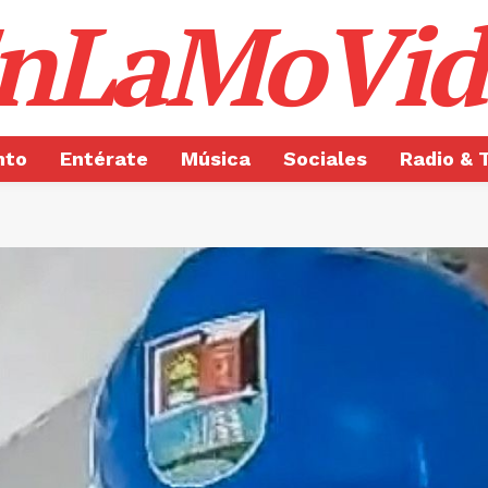
nLaMoVid
nto
Entérate
Música
Sociales
Radio & 