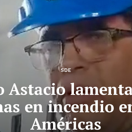
SDE
o Astacio lament
as en incendio e
Américas