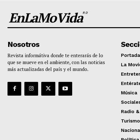
EnLaMoVida
RD
Nosotros
Secc
Revista informátiva donde te enterarás de lo
Portada
que se mueve en el ambiente, con las noticias
La Movi
más actualizadas del país y el mundo.
Entrete
Entérat
Música
Sociale
Radio &
Turismo
Naciona
Política