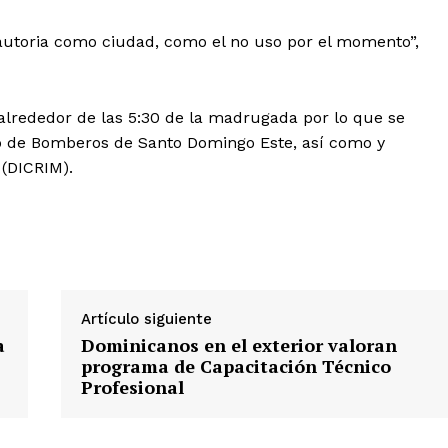
utoria como ciudad, como el no uso por el momento”,
 alrededor de las 5:30 de la madrugada por lo que se
 de Leyendas
po de Bomberos de Santo Domingo Este, así como y
(DICRIM).
s
Artículo siguiente
a
Dominicanos en el exterior valoran
programa de Capacitación Técnico
Profesional
Albert Pujols