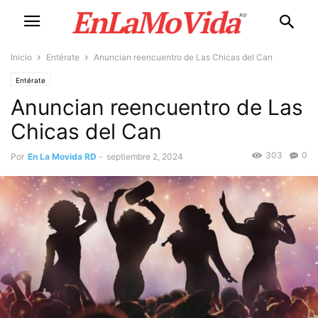
Inicio
Entérate
Anuncian reencuentro de Las Chicas del Can
Entérate
Anuncian reencuentro de Las
Chicas del Can
303
0
Por
En La Movida RD
-
septiembre 2, 2024