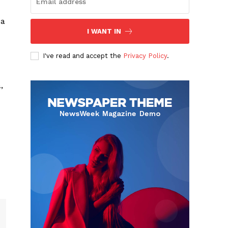
da
I WANT IN
I've read and accept the
Privacy Policy
.
,
Albert Pujols