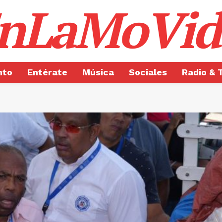
nLaMoVid
nto
Entérate
Música
Sociales
Radio & 