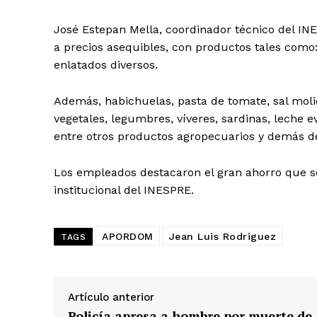
José Estepan Mella, coordinador técnico del IN
a precios asequibles, con productos tales como: 
enlatados diversos.
Día
Además, habichuelas, pasta de tomate, sal molida
Día de Leyendas
vegetales, legumbres, víveres, sardinas, leche e
entre otros productos agropecuarios y demás de
Los empleados destacaron el gran ahorro que s
institucional del INESPRE.
Albert Pujol
APORDOM
Jean Luis Rodriguez
TAGS
Artículo anterior
Policía apresa a hombre por muerte de