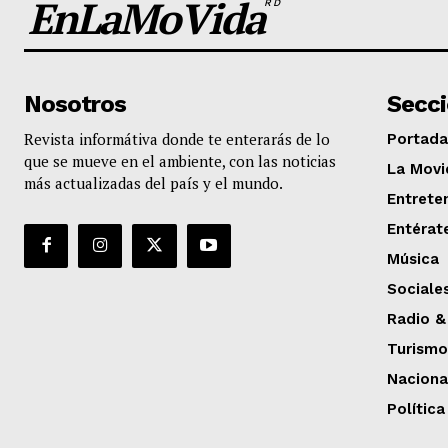
EnLaMoVida
RD
Nosotros
Secc
Revista informátiva donde te enterarás de lo
Portada
que se mueve en el ambiente, con las noticias
La Movi
más actualizadas del país y el mundo.
Entrete
Entérat
Música
Sociale
Radio &
Turismo
Naciona
Política