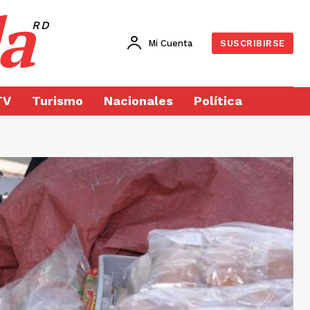
a
RD
Mi Cuenta
SUSCRIBIRSE
TV
Turismo
Nacionales
Política