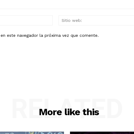
Mail:*
b en este navegador la próxima vez que comente.
RELATED
More like this