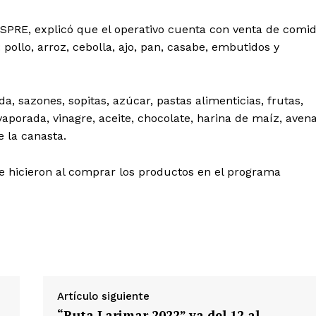
ESPRE, explicó que el operativo cuenta con venta de comi
pollo, arroz, cebolla, ajo, pan, casabe, embutidos y
 de Leyendas
, sazones, sopitas, azúcar, pastas alimenticias, frutas,
vaporada, vinagre, aceite, chocolate, harina de maíz, avena
 la canasta.
e hicieron al comprar los productos en el programa
s
Albert Pujols
Artículo siguiente
“Ruta Larimar 2022” va del 12 al