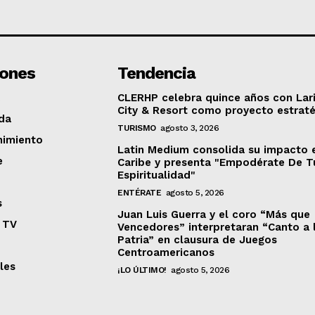
iones
Tendencia
CLERHP celebra quince años con Lar
City & Resort como proyecto estrat
da
TURISMO
agosto 3, 2026
nimiento
Latin Medium consolida su impacto 
e
Caribe y presenta "Empodérate De T
Espiritualidad"
ENTÉRATE
agosto 5, 2026
s
Juan Luis Guerra y el coro “Más que
 TV
Vencedores” interpretaran “Canto a 
Patria” en clausura de Juegos
Centroamericanos
les
¡LO ÚLTIMO!
agosto 5, 2026