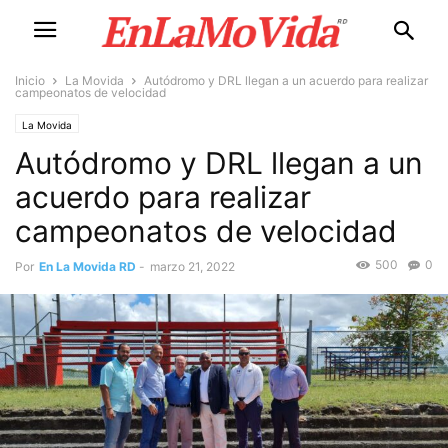
Inicio
La Movida
Autódromo y DRL llegan a un acuerdo para realizar
campeonatos de velocidad
La Movida
Autódromo y DRL llegan a un
acuerdo para realizar
campeonatos de velocidad
500
0
Por
En La Movida RD
-
marzo 21, 2022