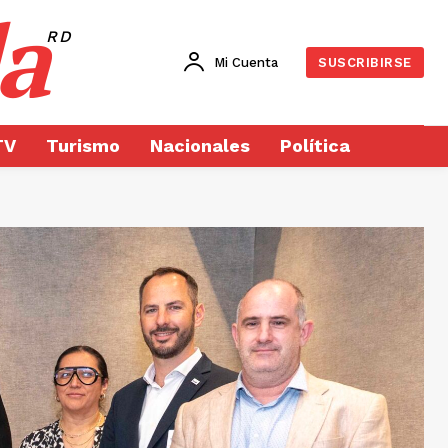
a
RD
Mi Cuenta
SUSCRIBIRSE
TV
Turismo
Nacionales
Política