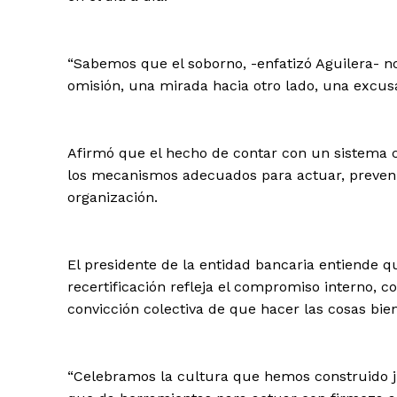
Día
“Sabemos que el soborno, -enfatizó Aguilera- n
omisión, una mirada hacia otro lado, una excusa
Día de Leyendas
Afirmó que el hecho de contar con un sistema 
los mecanismos adecuados para actuar, prevenir,
organización.
Albert Pujol
El presidente de la entidad bancaria entiende 
recertificación refleja el compromiso interno,
convicción colectiva de que hacer las cosas bien
“Celebramos la cultura que hemos construido j