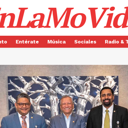
nLaMoVid
nto
Entérate
Música
Sociales
Radio & 