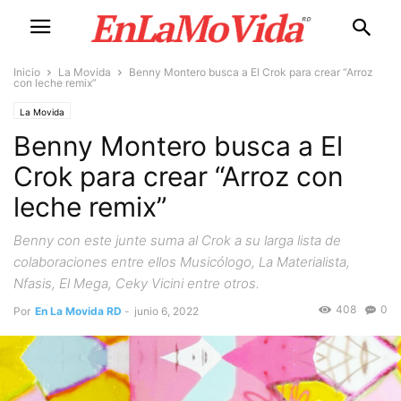
Inicio
La Movida
Benny Montero busca a El Crok para crear “Arroz
con leche remix”
La Movida
Benny Montero busca a El
Crok para crear “Arroz con
leche remix”
Benny con este junte suma al Crok a su larga lista de
colaboraciones entre ellos Musicólogo, La Materialista,
Nfasis, El Mega, Ceky Vicini entre otros.
408
0
Por
En La Movida RD
-
junio 6, 2022