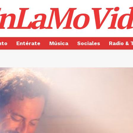
nLaMoVid
nto
Entérate
Música
Sociales
Radio & 