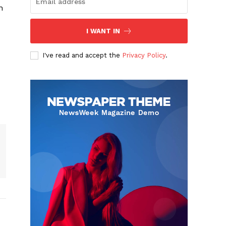
n
I WANT IN
I've read and accept the
Privacy Policy
.
Albert Pujols