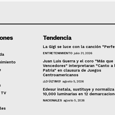
iones
Tendencia
La Gigi se luce con la canción “Perf
ENTRETENIMIENTO
julio 31, 2026
da
Juan Luis Guerra y el coro “Más que
nimiento
Vencedores” interpretaran “Canto a 
e
Patria” en clausura de Juegos
Centroamericanos
¡LO ÚLTIMO!
agosto 5, 2026
s
Edesur instala, sustituye y normaliza
 TV
10,000 luminarias en 12 demarcacion
NACIONALES
agosto 5, 2026
les