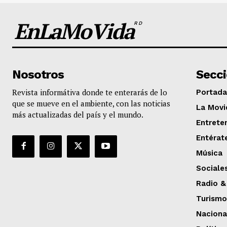
EnLaMoVida
RD
Nosotros
Secc
Revista informátiva donde te enterarás de lo
Portada
que se mueve en el ambiente, con las noticias
La Movi
más actualizadas del país y el mundo.
Entrete
Entérat
Música
Sociale
Radio &
Turismo
Naciona