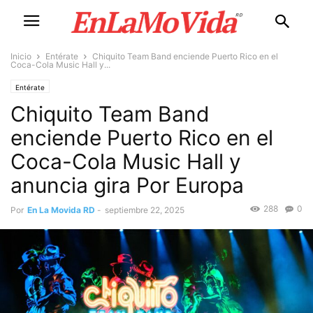
Inicio
Entérate
Chiquito Team Band enciende Puerto Rico en el
Coca-Cola Music Hall y...
Entérate
Chiquito Team Band
enciende Puerto Rico en el
Coca-Cola Music Hall y
anuncia gira Por Europa
288
0
Por
En La Movida RD
-
septiembre 22, 2025