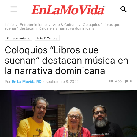
Inicio
Entretenimiento
Arte & Cultura
Coloquios “Libros que
suenan” destacan música en la narrativa dominicana
Entretenimiento
Arte & Cultura
Coloquios “Libros que
suenan” destacan música en
la narrativa dominicana
455
0
Por
En La Movida RD
-
septiembre 8, 2022