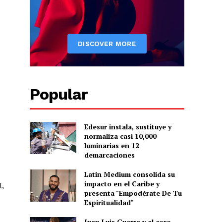
Popular
Albert Pujols
Edesur instala, sustituye y
normaliza casi 10,000
luminarias en 12
demarcaciones
Latin Medium consolida su
impacto en el Caribe y
l,
presenta "Empodérate De Tu
Espiritualidad"
Juan Luis Guerra y el coro