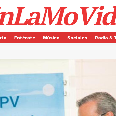
nLaMoVid
nto
Entérate
Música
Sociales
Radio & 