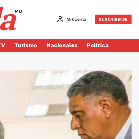
a
RD
Mi Cuenta
SUSCRIBIRSE
TV
Turismo
Nacionales
Política