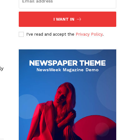
o
I WANT IN
I've read and accept the
Privacy Policy
.
ly
Albert Pujols