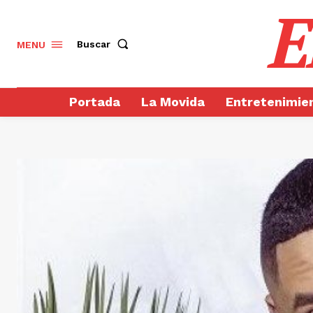
E
Buscar
MENU
Portada
La Movida
Entretenimie