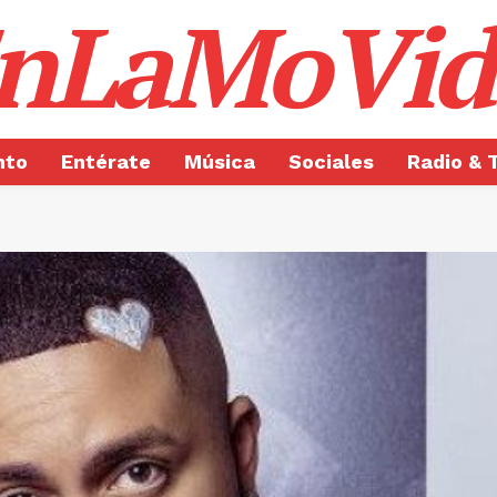
nLaMoVid
nto
Entérate
Música
Sociales
Radio & 