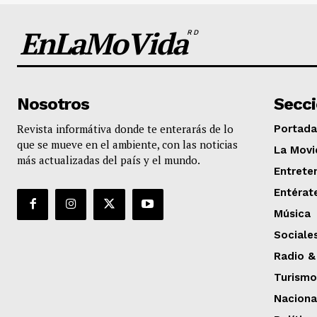
EnLaMoVida
RD
Nosotros
Secc
Revista informátiva donde te enterarás de lo
Portada
que se mueve en el ambiente, con las noticias
La Movi
más actualizadas del país y el mundo.
Entrete
Entérat
Música
Sociale
Radio &
Turismo
Naciona