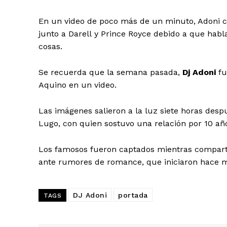
En un video de poco más de un minuto, Adoni c
junto a Darell y Prince Royce debido a que habl
cosas.
Día
Se recuerda que la semana pasada,
Dj Adoni
fu
Aquino en un video.
Día de Leyendas
Las imágenes salieron a la luz siete horas des
Lugo, con quien sostuvo una relación por 10 año
Los famosos fueron captados mientras compart
Albert Pujol
ante rumores de romance, que iniciaron hace m
DJ Adoni
portada
TAGS