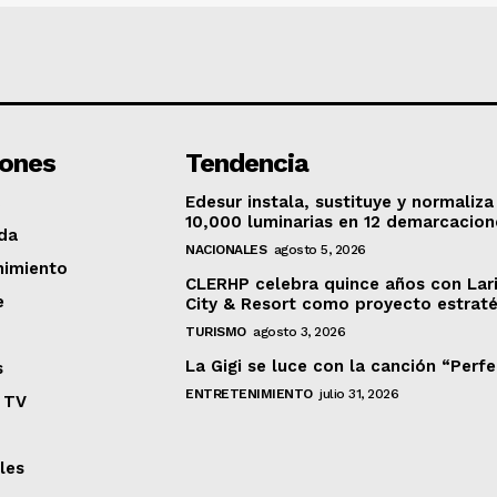
iones
Tendencia
Edesur instala, sustituye y normaliza
10,000 luminarias en 12 demarcacion
da
NACIONALES
agosto 5, 2026
nimiento
CLERHP celebra quince años con Lar
e
City & Resort como proyecto estrat
TURISMO
agosto 3, 2026
La Gigi se luce con la canción “Perf
s
ENTRETENIMIENTO
julio 31, 2026
 TV
les