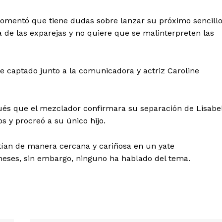
omentó que tiene dudas sobre lanzar su próximo sencill
a de las exparejas y no quiere que se malinterpreten las
 de Leyendas
e captado junto a la comunicadora y actriz Caroline
pués que el mezclador confirmara su separación de Lisabe
s y procreó a su único hijo.
ían de manera cercana y cariñosa en un yate
s
eses, sin embargo, ninguno ha hablado del tema.
Albert Pujols