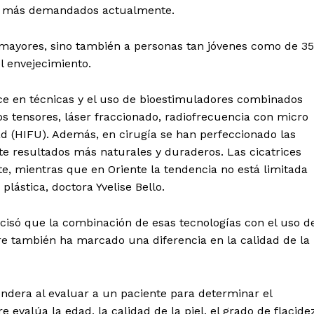
los más demandados actualmente.
s mayores, sino también a personas tan jóvenes como de 35
el envejecimiento.
ce en técnicas y el uso de bioestimuladores combinados
s tensores, láser fraccionado, radiofrecuencia con micro
dad (HIFU). Además, en cirugía se han perfeccionado las
ite resultados más naturales y duraderos. Las cicatrices
e, mientras que en Oriente la tendencia no está limitada
 plástica, doctora Yvelise Bello.
ecisó que la combinación de esas tecnologías con el uso d
re también ha marcado una diferencia en la calidad de la
ondera al evaluar a un paciente para determinar el
valúa la edad, la calidad de la piel, el grado de flacide