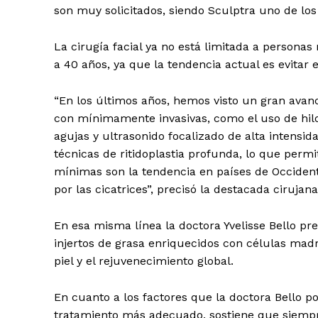
son muy solicitados, siendo Sculptra uno de 
La cirugía facial ya no está limitada a persona
a 40 años, ya que la tendencia actual es evitar 
“En los últimos años, hemos visto un gran avan
con mínimamente invasivas, como el uso de hilo
agujas y ultrasonido focalizado de alta intensi
técnicas de ritidoplastia profunda, lo que perm
mínimas son la tendencia en países de Occident
por las cicatrices”, precisó la destacada cirujana
En esa misma línea la doctora Yvelisse Bello pr
injertos de grasa enriquecidos con células mad
piel y el rejuvenecimiento global.
En cuanto a los factores que la doctora Bello p
tratamiento más adecuado, sostiene que siempre e