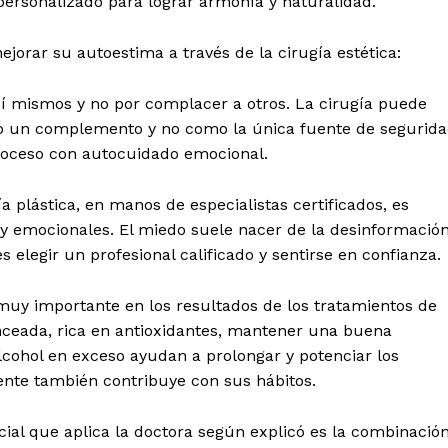
ersonalizado para lograr armonía y naturalidad.
rar su autoestima a través de la cirugía estética:
í mismos y no por complacer a otros. La cirugía puede
mo un complemento y no como la única fuente de segurid
oceso con autocuidado emocional.
 plástica, en manos de especialistas certificados, es
 y emocionales. El miedo suele nacer de la desinformació
elegir un profesional calificado y sentirse en confianza.
l muy importante en los resultados de los tratamientos de
nceada, rica en antioxidantes, mantener una buena
 alcohol en exceso ayudan a prolongar y potenciar los
iente también contribuye con sus hábitos.
ial que aplica la doctora según explicó es la combinació