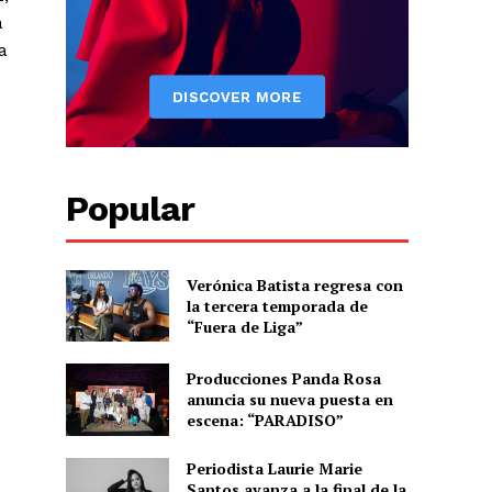
a
a
Popular
Verónica Batista regresa con
Albert Pujols
la tercera temporada de
“Fuera de Liga”
Producciones Panda Rosa
anuncia su nueva puesta en
escena: “PARADISO”
Periodista Laurie Marie
Santos avanza a la final de la