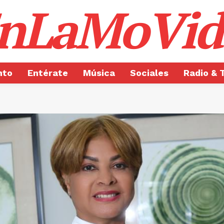
nLaMoVid
nto
Entérate
Música
Sociales
Radio & 