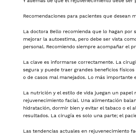
Y además de que el rejuvenecimiento debe ser p
Recomendaciones para pacientes que desean mejo
La doctora Bello recomienda que lo hagan por s
mejorar la autoestima, pero debe ser vista co
personal. Recomiendo siempre acompañar el pr
La clave es informarse correctamente. La cirugía
segura y puede traer grandes beneficios físicos
o de casos mal manejados. Lo más importante es 
La nutrición y el estilo de vida juegan un pape
rejuvenecimiento facial. Una alimentación bala
hidratación, dormir bien y evitar el tabaco o el
resultados. La cirugía es solo una parte; el pac
Las tendencias actuales en rejuvenecimiento fac