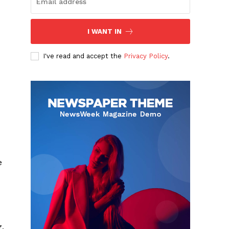
I WANT IN
I've read and accept the
Privacy Policy
.
e
z,