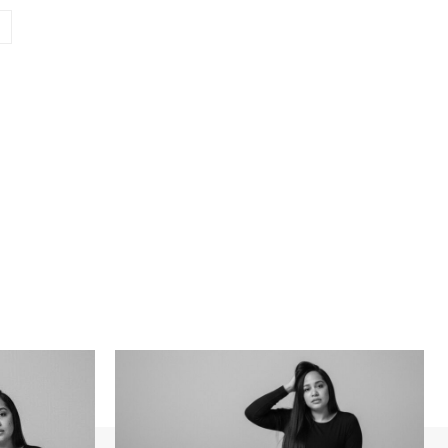
Sitio
web: