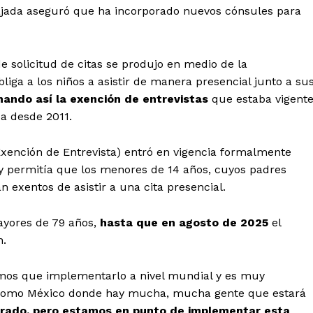
jada aseguró que ha incorporado nuevos cónsules para
 solicitud de citas se produjo en medio de la
ga a los niños a asistir de manera presencial junto a su
nando así la exención de entrevistas
que estaba vigent
ba desde 2011.
ención de Entrevista) entró en vigencia formalmente
y permitía que los menores de 14 años, cuyos padres
n exentos de asistir a una cita presencial.
 de Leyendas
yores de 79 años,
hasta que en agosto de 2025
el
n.
emos que implementarlo a nivel mundial y es muy
 como México donde hay mucha, mucha gente que estará
rado, pero estamos en punto de implementar esta