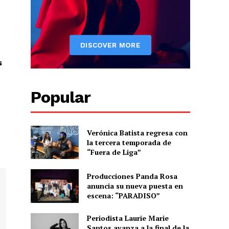
Albert Pujols
s
Popular
Verónica Batista regresa con
la tercera temporada de
“Fuera de Liga”
Producciones Panda Rosa
anuncia su nueva puesta en
escena: “PARADISO”
Periodista Laurie Marie
Santos avanza a la final de la