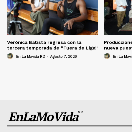
Verónica Batista regresa con la
Produccion
tercera temporada de “Fuera de Liga”
nueva pues
En La Movida RD
-
Agosto 7, 2026
En La Mov
EnLaMoVida
RD