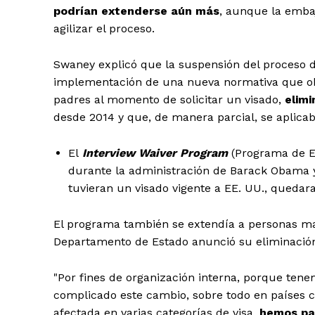
podrían extenderse aún más
, aunque la emba
agilizar el proceso.
Swaney explicó que la suspensión del proceso de
implementación de una nueva normativa que obli
padres al momento de solicitar un visado,
elimi
desde 2014 y que, de manera parcial, se aplica
El
Interview Waiver Program
(Programa de Ex
durante la administración de Barack Obama 
tuvieran un visado vigente a EE. UU., quedara
Día
El programa también se extendía a personas ma
Departamento de Estado anunció su eliminació
Día de Leyendas
"Por fines de organización interna, porque ten
complicado este cambio, sobre todo en países
afectada en varias categorías de visa,
hemos pa