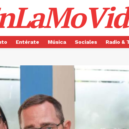
nLaMoVid
nto
Entérate
Música
Sociales
Radio & 