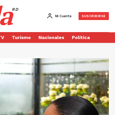
a
RD
Mi Cuenta
SUSCRIBIRSE
TV
Turismo
Nacionales
Política