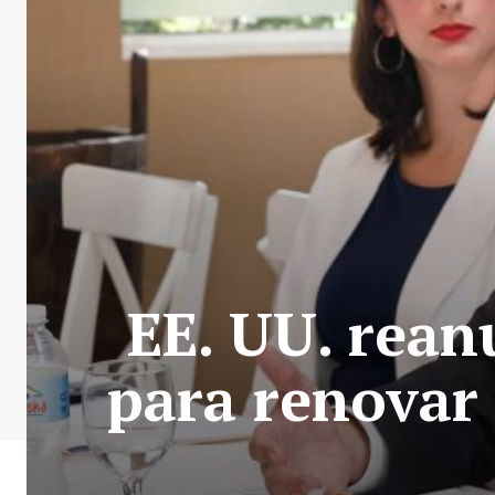
EE. UU. rean
para renovar 