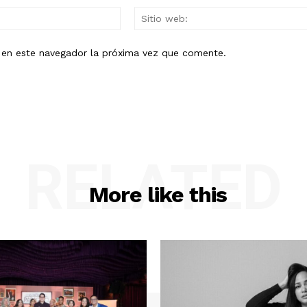
Mail:*
b en este navegador la próxima vez que comente.
RELATED
More like this