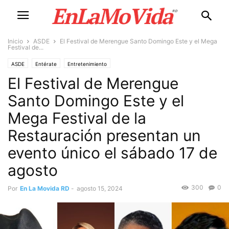
Inicio
ASDE
El Festival de Merengue Santo Domingo Este y el Mega
Festival de...
ASDE
Entérate
Entretenimiento
El Festival de Merengue
Santo Domingo Este y el
Mega Festival de la
Restauración presentan un
evento único el sábado 17 de
agosto
300
0
Por
En La Movida RD
-
agosto 15, 2024