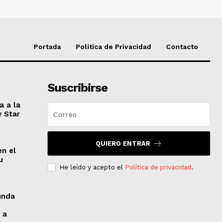
Portada
Política de Privacidad
Contacto
Suscribirse
a a la
y Star
QUIERO ENTRAR
en el
u
He leído y acepto el
Política de privacidad
.
unda
 a