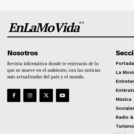
EnLaMoVida
RD
Nosotros
Secc
Revista informátiva donde te enterarás de lo
Portada
que se mueve en el ambiente, con las noticias
La Movi
más actualizadas del país y el mundo.
Entrete
Entérat
Música
Sociale
Radio &
Turismo