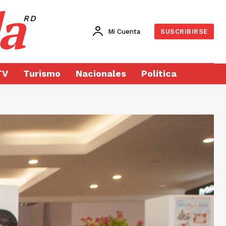
a
RD
Mi Cuenta
SUSCRIBIRSE
TV
Turismo
Nacionales
Política