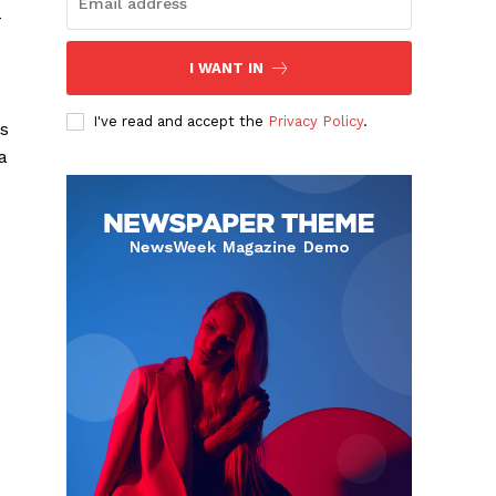
–
I WANT IN
I've read and accept the
Privacy Policy
.
os
a
Albert Pujols