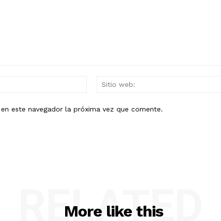
Mail:*
b en este navegador la próxima vez que comente.
RELATED
More like this