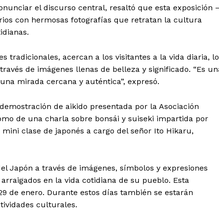
unciar el discurso central, resaltó que esta exposición 
rios con hermosas fotografías que retratan la cultura
idianas.
s tradicionales, acercan a los visitantes a la vida diaria, l
través de imágenes llenas de belleza y significado. “Es un
 de Leyendas
na mirada cercana y auténtica”, expresó.
a demostración de aikido presentada por la Asociación
 como de una charla sobre bonsái y suiseki impartida por
a mini clase de japonés a cargo del señor Ito Hikaru,
s
del Japón a través de imágenes, símbolos y expresiones
arraigados en la vida cotidiana de su pueblo. Esta
29 de enero. Durante estos días también se estarán
tividades culturales.
Albert Pujols