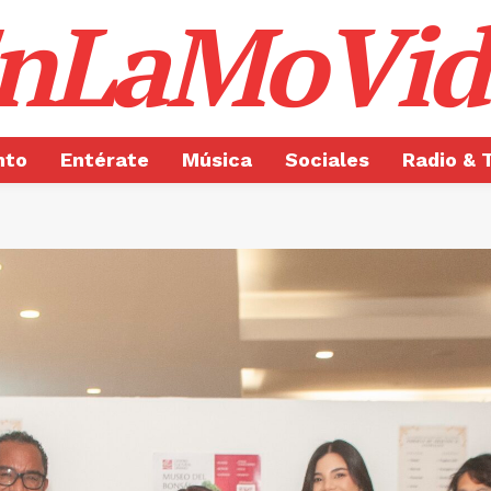
nLaMoVid
nto
Entérate
Música
Sociales
Radio & 