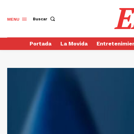
E
Buscar
MENU
Portada
La Movida
Entretenimie