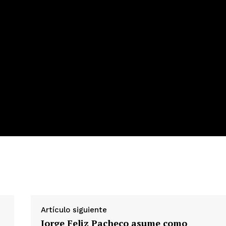
 de Leyendas
s
Albert Pujols
Artículo siguiente
Jorge Feliz Pacheco asume como