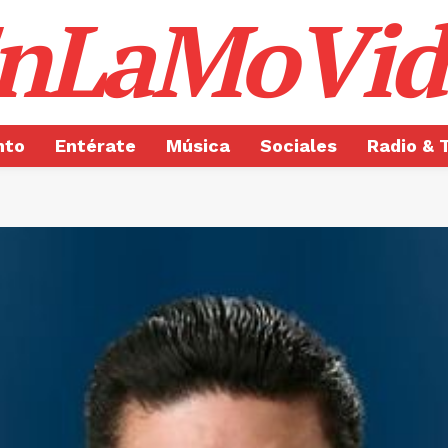
nLaMoVid
nto
Entérate
Música
Sociales
Radio & 