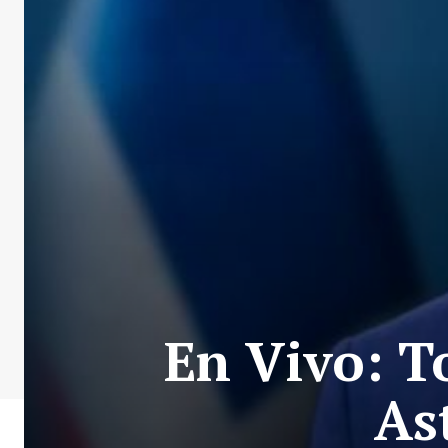
En Vivo: T
As