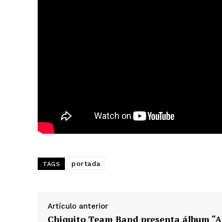
Día
Día de Leyendas
Albert Pujol
portada
TAGS
Artículo anterior
Chiquito Team Band presenta álbum “A