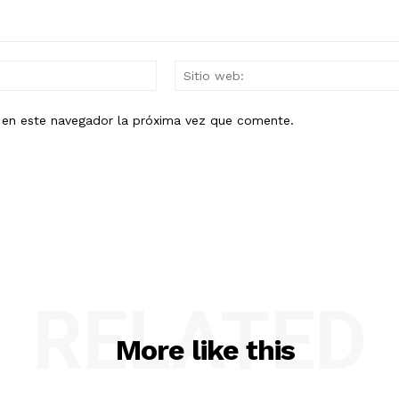
Mail:*
b en este navegador la próxima vez que comente.
RELATED
More like this