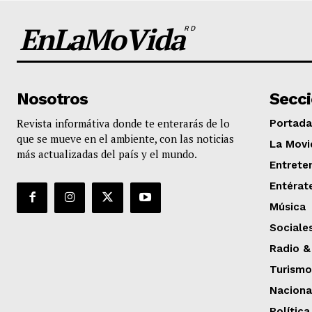
EnLaMoVida
RD
Nosotros
Secc
Revista informátiva donde te enterarás de lo
Portada
que se mueve en el ambiente, con las noticias
La Movi
más actualizadas del país y el mundo.
Entrete
Entérat
Música
Sociale
Radio &
Turismo
Naciona
Política