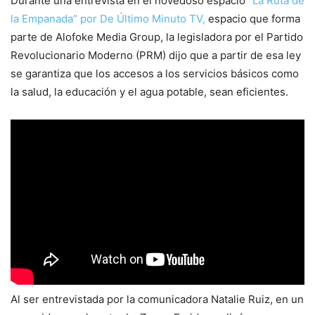
Durante una entrevista en el novedoso espacio
“La Ruta de
la Empanada” por De Último Minuto TV,
espacio que forma
parte de Alofoke Media Group, la legisladora por el Partido
Revolucionario Moderno (PRM) dijo que a partir de esa ley
se garantiza que los accesos a los servicios básicos como
la salud, la educación y el agua potable, sean eficientes.
Al ser entrevistada por la comunicadora Natalie Ruiz, en un