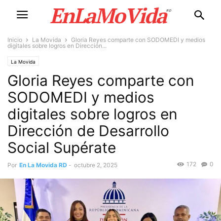
Inicio
La Movida
Gloria Reyes comparte con SODOMEDI y medios
digitales sobre logros en Dirección...
La Movida
Gloria Reyes comparte con
SODOMEDI y medios
digitales sobre logros en
Dirección de Desarrollo
Social Supérate
172
0
Por
En La Movida RD
-
octubre 2, 2025