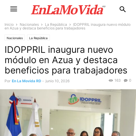
Inicio
Nacionales
La República
IDOPPRIL inaugura nuevo módulo
en Azua y destaca beneficios para trabajadores
Nacionales
La República
IDOPPRIL inaugura nuevo
módulo en Azua y destaca
beneficios para trabajadores
163
0
Por
En La Movida RD
-
junio 10, 2026