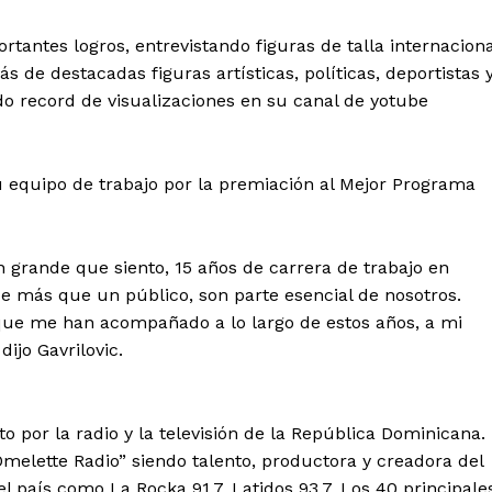
tantes logros, entrevistando figuras de talla internaciona
 de destacadas figuras artísticas, políticas, deportistas 
ado record de visualizaciones en su canal de yotube
su equipo de trabajo por la premiación al Mejor Programa
n grande que siento, 15 años de carrera de trabajo en
ue más que un público, son parte esencial de nosotros.
 que me han acompañado a lo largo de estos años, a mi
dijo Gavrilovic.
 de Leyendas
o por la radio y la televisión de la República Dominicana.
melette Radio” siendo talento, productora y creadora del
 país como La Rocka 91.7, Latidos 93.7, Los 40 principale