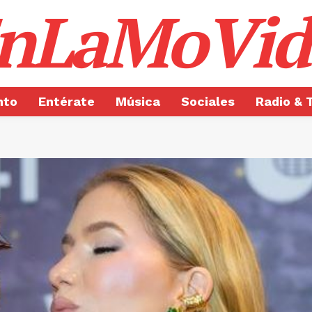
nLaMoVid
nto
Entérate
Música
Sociales
Radio & 