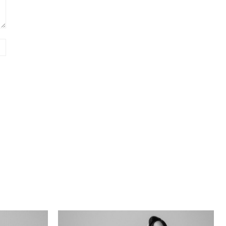
Sitio
web: