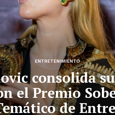
ENTRETENIMIENTO
ovic consolida s
con el Premio Sob
emático de Entr