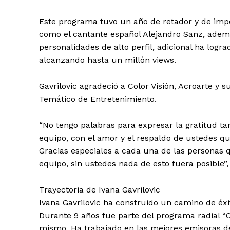
Este programa tuvo un año de retador y de impor
como el cantante español Alejandro Sanz, además
personalidades de alto perfil, adicional ha logr
alcanzando hasta un millón views.
Gavrilovic agradeció a Color Visión, Acroarte y 
Temático de Entretenimiento.
“No tengo palabras para expresar la gratitud ta
equipo, con el amor y el respaldo de ustedes q
Gracias especiales a cada una de las personas
equipo, sin ustedes nada de esto fuera posible”, 
Día
Trayectoria de Ivana Gavrilovic
Día de Leyendas
Ivana Gavrilovic ha construido un camino de éxit
Durante 9 años fue parte del programa radial “O
mismo. Ha trabajado en las mejores emisoras del