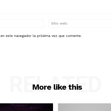
Mail:*
b en este navegador la próxima vez que comente.
RELATED
More like this