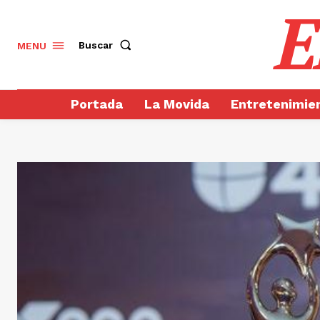
E
Buscar
MENU
Portada
La Movida
Entretenimie