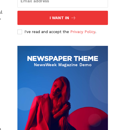
l
I WANT IN
y
I've read and accept the
Privacy Policy
.
s,