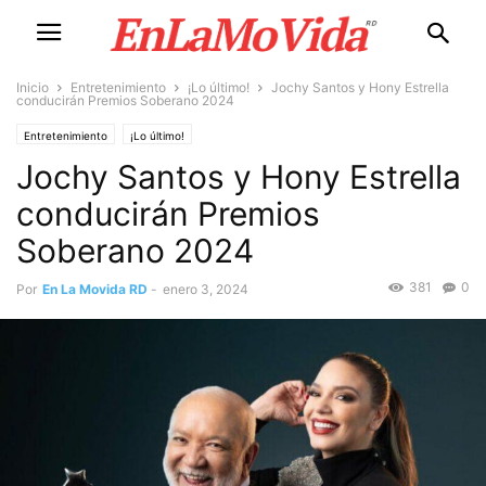
Inicio
Entretenimiento
¡Lo último!
Jochy Santos y Hony Estrella
conducirán Premios Soberano 2024
Entretenimiento
¡Lo último!
Jochy Santos y Hony Estrella
conducirán Premios
Soberano 2024
381
0
Por
En La Movida RD
-
enero 3, 2024