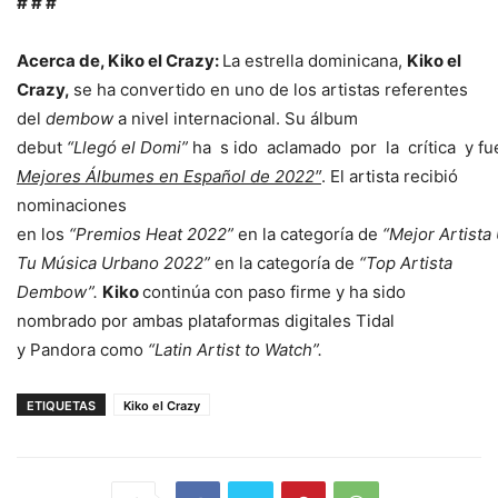
# # #
Acerca de, Kiko el Crazy:
La estrella dominicana,
Kiko el
Crazy,
se ha convertido en uno de los artistas referentes
del
dembow
a nivel internacional. Su álbum
debut
“Llegó el Domi”
ha s ido aclamado por la crítica y f
Mejores Álbumes en Español de 2022″
. El artista recibió
nominaciones
en los
“Premios Heat 2022”
en la categoría de
“Mejor Artist
Tu Música Urbano 2022”
en la categoría de
“Top Artista
Dembow”.
Kiko
continúa con paso firme y ha sido
nombrado por ambas plataformas digitales Tidal
y Pandora como
“Latin Artist to Watch”.
ETIQUETAS
Kiko el Crazy