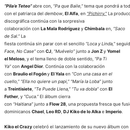
“Pila’e Teteo”
abre con,
“Pa que Baile,”
tema que pondrá a todo
con el patriarca del
dembow
,
El Alfa
, en
“Pichirry.”
La produc
discográfica continúa con la sorpresiva
colaboración con
La Mala Rodríguez
y
Chimbala
en,
“Saco
de Sal.”
La
fiesta continúa sin parar con el sencillo
“Loca y Linda,”
segui
Face, No Case”
con
CJ
,
“Muévelo”
junto a
Jon Z
y
Yomel
el Meloso
, y el tema lleno de doble sentido,
“Pa Ti
Ya”
con
Angel Dior
. Continúa con la colaboración
con
Braulio el Fogón
y
El Yala
en
“Con una casa en el
cuello,” “Ella no quiere un papi,” “María la Loba”
junto
a
Treintisiete
,
“Te Puede Llena,” “Tu va dobla”
con
El
Fother
, y
“Cuca.”
El álbum cierra
con
“Haitiana”
junto a
Flow 28
, una propuesta fresca que fus
dominicanos
Chael
,
Leo RD
,
DJ Kiko de lo Alka
e
Imperio
.
Kiko el Crazy
celebró el lanzamiento de su nuevo álbum con