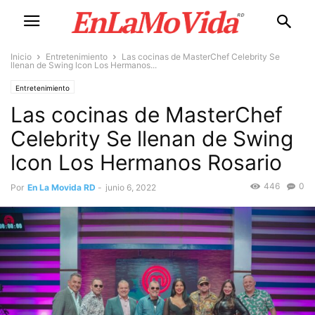
Inicio
Entretenimiento
Las cocinas de MasterChef Celebrity Se
llenan de Swing lcon Los Hermanos...
Entretenimiento
Las cocinas de MasterChef
Celebrity Se llenan de Swing
lcon Los Hermanos Rosario
446
0
Por
En La Movida RD
-
junio 6, 2022