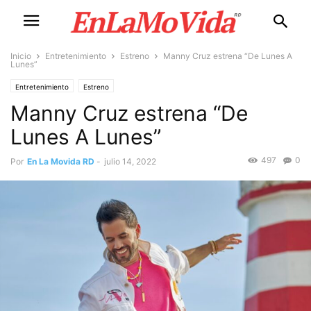
Inicio
Entretenimiento
Estreno
Manny Cruz estrena “De Lunes A
Lunes”
Entretenimiento
Estreno
Manny Cruz estrena “De
Lunes A Lunes”
497
0
Por
En La Movida RD
-
julio 14, 2022