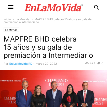
Inicio
La Movida
MAPFRE BHD celebra 15 años y su gala de
premiación a Intermediario
La Movida
MAPFRE BHD celebra
15 años y su gala de
premiación a Intermediario
472
0
Por
En La Movida RD
-
marzo 20, 2022