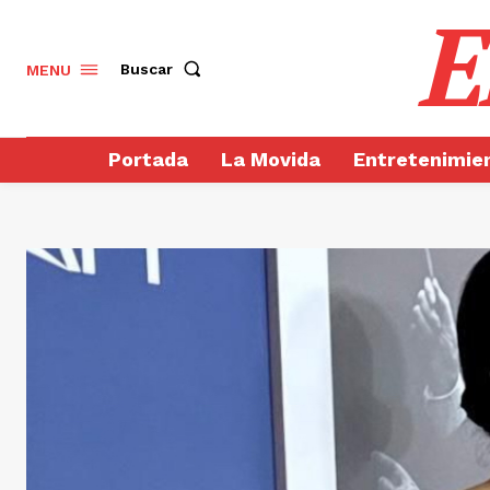
E
Buscar
MENU
Portada
La Movida
Entretenimie