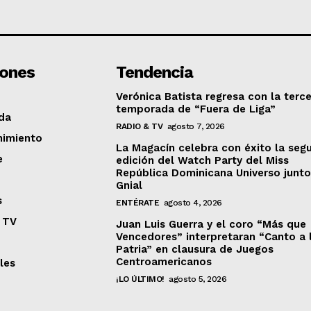
iones
Tendencia
Verónica Batista regresa con la terc
temporada de “Fuera de Liga”
da
RADIO & TV
agosto 7, 2026
nimiento
La Magacín celebra con éxito la seg
e
edición del Watch Party del Miss
República Dominicana Universo junto
Gnial
s
ENTÉRATE
agosto 4, 2026
 TV
Juan Luis Guerra y el coro “Más que
Vencedores” interpretaran “Canto a 
Patria” en clausura de Juegos
Centroamericanos
les
¡LO ÚLTIMO!
agosto 5, 2026