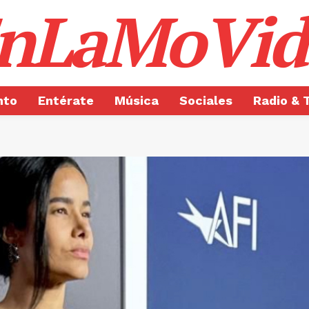
nLaMoVid
nto
Entérate
Música
Sociales
Radio & 