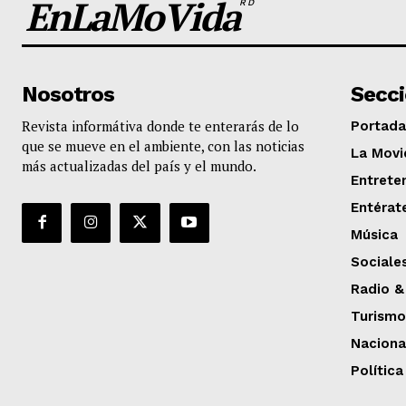
EnLaMoVida
RD
Nosotros
Secc
Revista informátiva donde te enterarás de lo
Portada
que se mueve en el ambiente, con las noticias
La Movi
más actualizadas del país y el mundo.
Entrete
Entérat
Música
Sociale
Radio &
Turismo
Naciona
Política