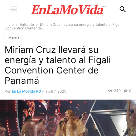
Inicio
Entérate
Miriam Cruz llevará su energía y talento al Figali
Convention Center de...
Entérate
Miriam Cruz llevará su
energía y talento al Figali
Convention Center de
Panamá
240
0
Por
En La Movida RD
-
abril 7, 2025