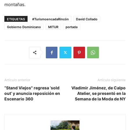
montañas.
ETIQUETAS
#TurismoencadaRincón
David Collado
Gobierno Dominicano
MITUR
portada
Artículo anterior
Artículo siguiente
“Stand Viejos" regresa ‘sold
Vladimir Jiménez, de Calpo
out’ y anuncia reposición en
Atelier, se presentó en la
Escenario 360
Semana de la Moda de NY