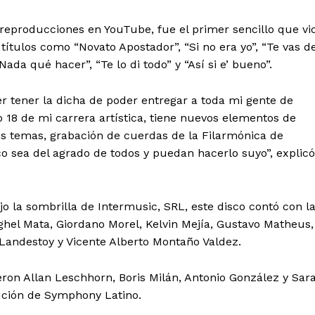
 reproducciones en YouTube, fue el primer sencillo que vi
títulos como “Novato Apostador”, “Si no era yo”, “Te vas d
Nada qué hacer”, “Te lo di todo” y “Así si e’ bueno”.
 tener la dicha de poder entregar a toda mi gente de
 de Leyendas
18 de mi carrera artística, tiene nuevos elementos de
s temas, grabación de cuerdas de la Filarmónica de
o sea del agrado de todos y puedan hacerlo suyo”, explicó
o la sombrilla de Intermusic, SRL, este disco contó con l
hel Mata, Giordano Morel, Kelvin Mejía, Gustavo Matheus,
s
 Landestoy y Vicente Alberto Montaño Valdez.
ron Allan Leschhorn, Boris Milán, Antonio González y Sar
bución de Symphony Latino.
Albert Pujols