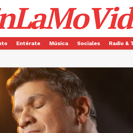
nLaMoVid
nto
Entérate
Música
Sociales
Radio & 