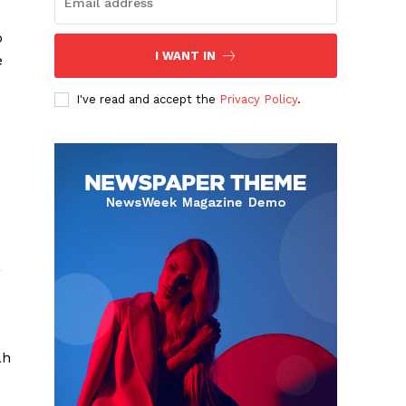
o
I WANT IN
e
I've read and accept the
Privacy Policy
.
a
Albert Pujols
ah