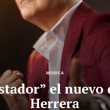
MÚSICA
tador” el nuevo 
Herrera