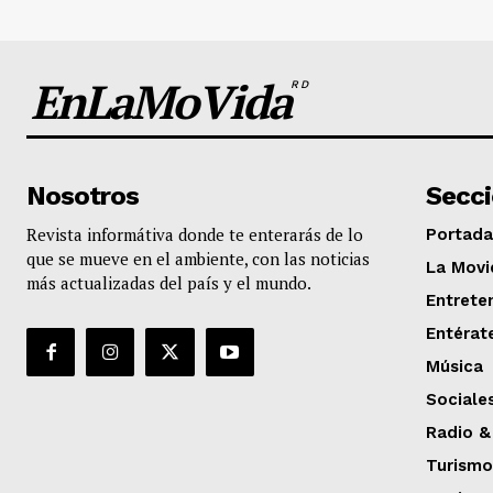
EnLaMoVida
RD
Nosotros
Secc
Revista informátiva donde te enterarás de lo
Portada
que se mueve en el ambiente, con las noticias
La Movi
más actualizadas del país y el mundo.
Entrete
Entérat
Música
Sociale
Radio &
Turismo