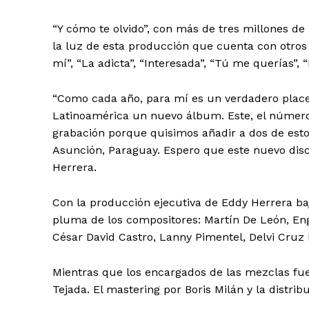
“Y cómo te olvido”, con más de tres millones de
la luz de esta producción que cuenta con otros 
mí”, “La adicta”, “Interesada”, “Tú me querías”, “
“Como cada año, para mí es un verdadero placer
Día
Latinoamérica un nuevo álbum. Este, el número 
grabación porque quisimos añadir a dos de esto
Día de Leyendas
Asunción, Paraguay. Espero que este nuevo disc
Herrera.
Con la producción ejecutiva de Eddy Herrera baj
pluma de los compositores: Martín De León, Eng
Albert Pujol
César David Castro, Lanny Pimentel, Delvi Cruz
Mientras que los encargados de las mezclas fue
Tejada. El mastering por Boris Milán y la distri