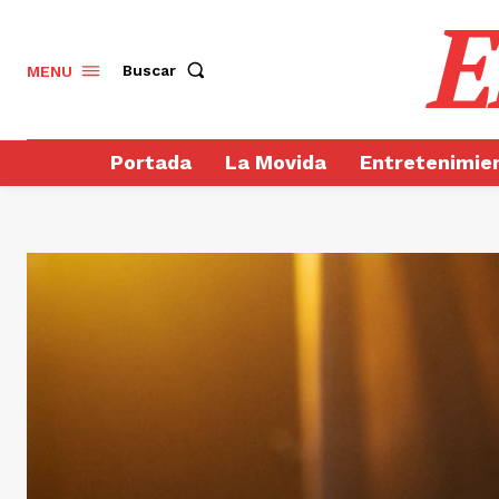
E
Buscar
MENU
Portada
La Movida
Entretenimie