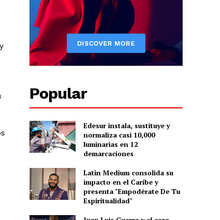
s
y
Popular
a
Edesur instala, sustituye y
os
normaliza casi 10,000
Albert Pujols
luminarias en 12
demarcaciones
Latin Medium consolida su
impacto en el Caribe y
presenta "Empodérate De Tu
Espiritualidad"
Juan Luis Guerra y el coro