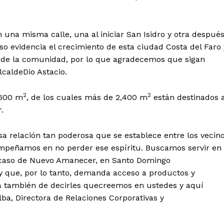
 de Leyendas
 una misma calle, una al iniciar San Isidro y otra despué
o evidencia el crecimiento de esta ciudad Costa del Faro 
 de la comunidad, por lo que agradecemos que sigan
lcaldeDio Astacio.
2
2
,600 m
, de los cuales más de 2,400 m
están destinados 
.
s
a relación tan poderosa que se establece entre los vecin
mpeñamos en no perder ese espíritu. Buscamos servir en
l caso de Nuevo Amanecer, en Santo Domingo
Albert Pujols
y que, por lo tanto, demanda acceso a productos y
ma también de decirles quecreemos en ustedes y aquí
ba, Directora de Relaciones Corporativas y