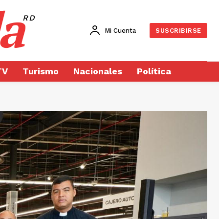
a
RD
Mi Cuenta
SUSCRIBIRSE
TV
Turismo
Nacionales
Política