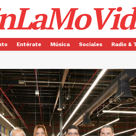
nLaMoVid
nto
Entérate
Música
Sociales
Radio & 