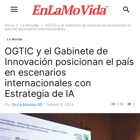
Inicio
La Movida
OGTIC y el Gabinete de Innovación posicionan el
país en escenarios internacionales...
La Movida
OGTIC y el Gabinete de
Innovación posicionan el país
en escenarios
internacionales con
Estrategia de IA
380
0
Por
En La Movida RD
-
febrero 6, 2024