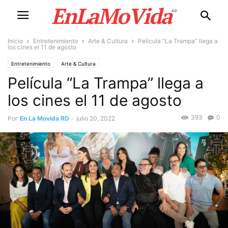
Inicio
Entretenimiento
Arte & Cultura
Película “La Trampa” llega a
los cines el 11 de agosto
Entretenimiento
Arte & Cultura
Película “La Trampa” llega a
los cines el 11 de agosto
393
0
Por
En La Movida RD
-
julio 20, 2022