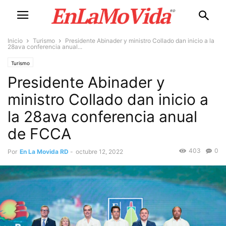
Inicio
Turismo
Presidente Abinader y ministro Collado dan inicio a la
28ava conferencia anual...
Turismo
Presidente Abinader y
ministro Collado dan inicio a
la 28ava conferencia anual
de FCCA
403
0
Por
En La Movida RD
-
octubre 12, 2022