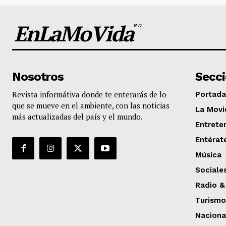
EnLaMoVida
RD
Nosotros
Secc
Revista informátiva donde te enterarás de lo
Portada
que se mueve en el ambiente, con las noticias
La Movi
más actualizadas del país y el mundo.
Entrete
Entérat
Música
Sociale
Radio &
Turismo
Naciona