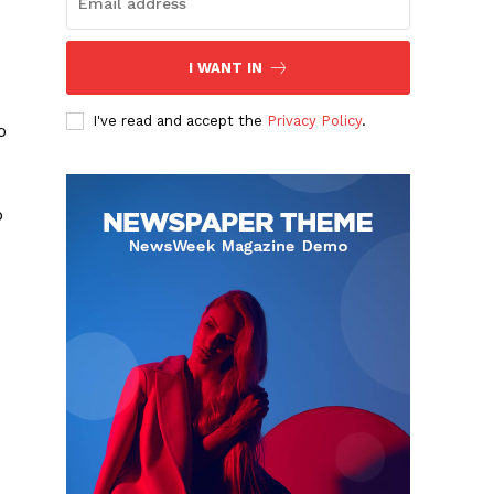
I WANT IN
I've read and accept the
Privacy Policy
.
o
o
Albert Pujols