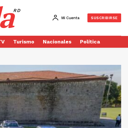
a
RD
Mi Cuenta
SUSCRIBIRSE
TV
Turismo
Nacionales
Política