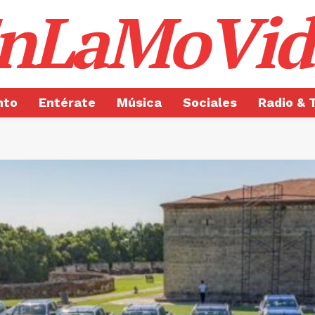
nLaMoVid
nto
Entérate
Música
Sociales
Radio & 