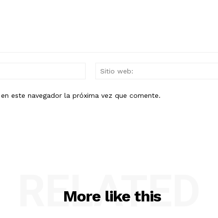
Mail:*
b en este navegador la próxima vez que comente.
RELATED
More like this