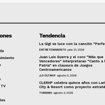
iones
Tendencia
La Gigi se luce con la canción “Perf
ENTRETENIMIENTO
julio 31, 2026
da
Juan Luis Guerra y el coro “Más que
nimiento
Vencedores” interpretaran “Canto a 
e
Patria” en clausura de Juegos
Centroamericanos
¡LO ÚLTIMO!
agosto 5, 2026
s
CLERHP celebra quince años con Lar
 TV
City & Resort como proyecto estrat
TURISMO
agosto 3, 2026
les