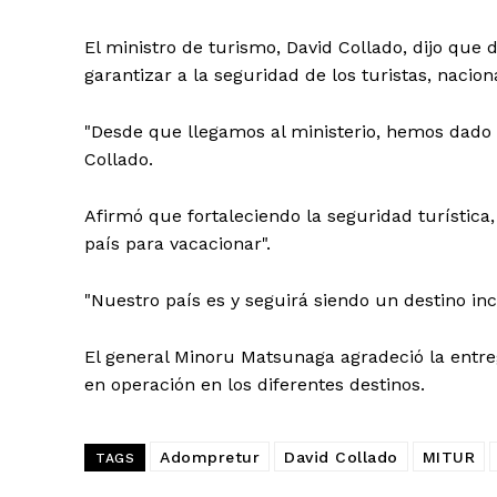
El ministro de turismo, David Collado, dijo qu
garantizar a la seguridad de los turistas, nacion
"Desde que llegamos al ministerio, hemos dado pr
Día
Collado.
Día de Leyendas
Afirmó que fortaleciendo la seguridad turística
país para vacacionar".
"Nuestro país es y seguirá siendo un destino in
Albert Pujol
El general Minoru Matsunaga agradeció la entre
en operación en los diferentes destinos.
Adompretur
David Collado
MITUR
TAGS