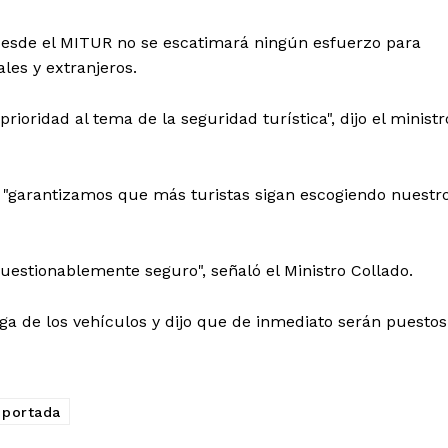
e desde el MITUR no se escatimará ningún esfuerzo para
ales y extranjeros.
ioridad al tema de la seguridad turística", dijo el ministr
 de Leyendas
, "garantizamos que más turistas sigan escogiendo nuestr
cuestionablemente seguro", señaló el Ministro Collado.
s
ga de los vehículos y dijo que de inmediato serán puestos
Albert Pujols
portada