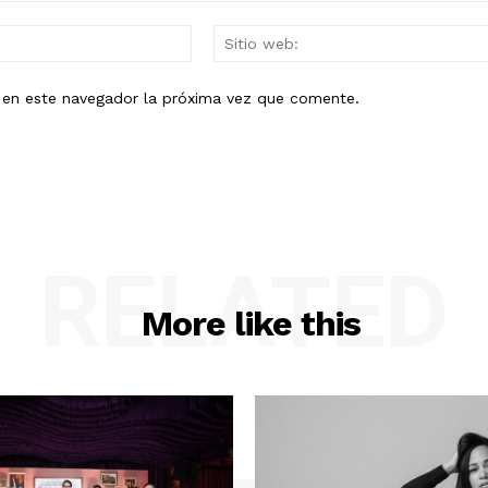
Mail:*
b en este navegador la próxima vez que comente.
RELATED
More like this