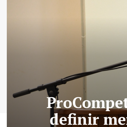
ProCompete
definir m