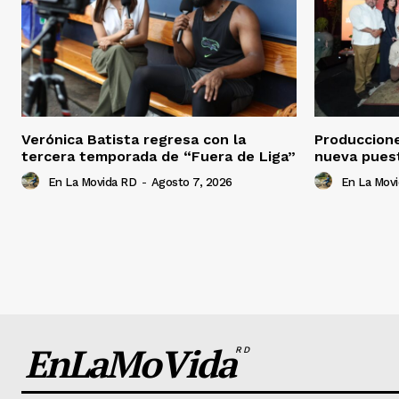
Verónica Batista regresa con la
Produccion
tercera temporada de “Fuera de Liga”
nueva pues
En La Movida RD
-
Agosto 7, 2026
En La Mov
EnLaMoVida
RD