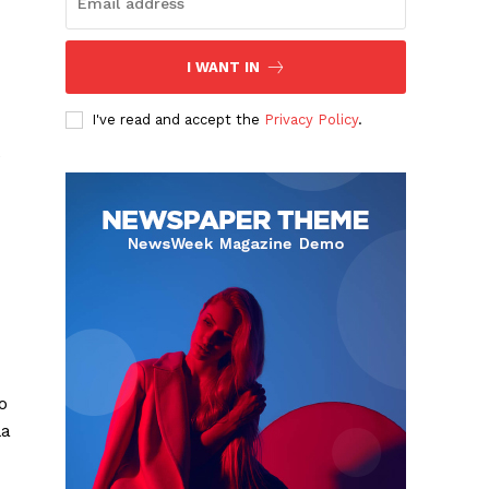
I WANT IN
I've read and accept the
Privacy Policy
.
e
o
la