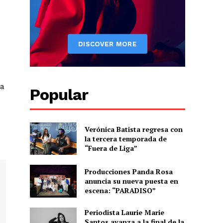
Albert Pujols
ra
Popular
Verónica Batista regresa con
la tercera temporada de
“Fuera de Liga”
Producciones Panda Rosa
anuncia su nueva puesta en
escena: “PARADISO”
Periodista Laurie Marie
Santos avanza a la final de la