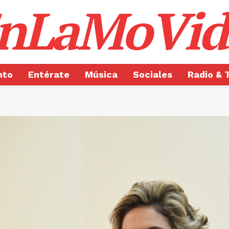
nLaMoVid
nto
Entérate
Música
Sociales
Radio & 