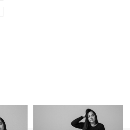
Sitio
web: